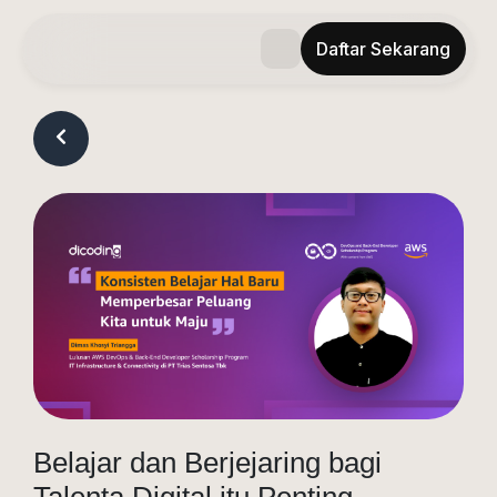
Daftar Sekarang
Tentang Program
Tahapan & Materi
Jadwal
Blog
FAQ
Referral
Belajar dan Berjejaring bagi
Talenta Digital itu Penting